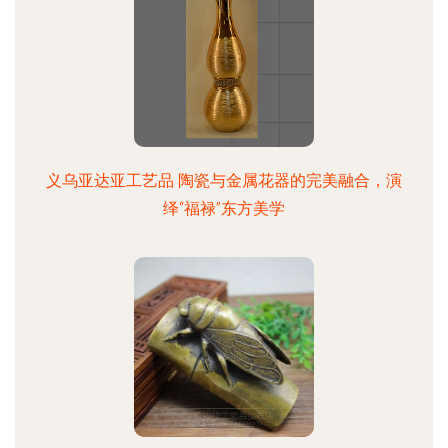
义乌亚达亚工艺品 陶瓷与金属花器的完美融合，演
绎“福禄”东方美学