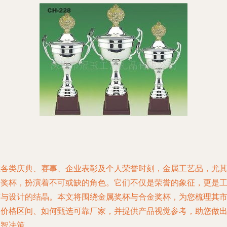
在各类庆典、赛事、企业表彰及个人荣誉时刻，金属工艺品，尤
是奖杯，扮演着不可或缺的角色。它们不仅是荣誉的象征，更是
艺与设计的结晶。本文将围绕金属奖杯与合金奖杯，为您梳理其
场价格区间、如何甄选可靠厂家，并提供产品视觉参考，助您做
明智决策。