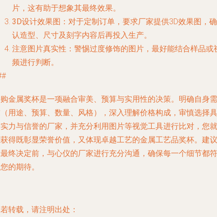
片，这有助于想象其最终效果。
3D设计效果图
：对于定制订单，要求厂家提供3D效果图，确
认造型、尺寸及刻字内容后再投入生产。
注意图片真实性
：警惕过度修饰的图片，最好能结合样品或
频进行判断。
##
采购金属奖杯是一项融合审美、预算与实用性的决策。明确自身
求（用途、预算、数量、风格），深入理解价格构成，审慎选择
备实力与信誉的厂家，并充分利用图片等视觉工具进行比对，您
能获得既彰显荣誉价值，又体现卓越工艺的金属工艺品奖杯。建
在最终决定前，与心仪的厂家进行充分沟通，确保每一个细节都
合您的期待。
如若转载，请注明出处：