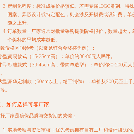
定制化程度
：标准成品价格较低。若需专属LOGO雕刻、特
图案、异形设计或特定配色，则会涉及开模费或设计费，单
随之上升。
订单数量
：厂家通常对批量采购提供阶梯报价，数量越大，
个奖杯的平均成本越低。
大致价格区间参考（以常见锌合金奖杯为例）
：
 小型简易款式（15-25cm高）：单价约30-80元人民币。
 中型标准款式（30-45cm高，带简单造型）：单价约80-200元人
币。
 大型豪华定制款（50cm以上，精工制作）：单价从200元至上千
不等。
三、如何选择可靠厂家
选择厂家是确保品质与交货期的关键：
实地考察与资质审核
：优先考虑拥有自有工厂和设计团队的